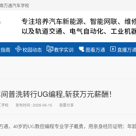
南万通汽车学校




业指南
校园动态
教学实训
图看万通
直播万
车间普洗转行UG编程,斩获万元薪酬！
工学校
发布时间 : 2026-06-15
我要分享
万通，40岁的UG数控编程专业学子戴勇，用亲身经历证明：年
。