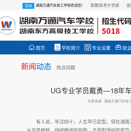
职教高考升学部
湖
湖南万通汽车技工学校欢迎您！
官网




首页
学校简介
专业设置
就
新闻
动态
热点问题
UG专业学员戴勇—18年
文章来源 : 湖南万通汽车技
有人说，年过四十，人生早已定型。但在湖南
从不是枷锁，持续精进的技能，才是职场好的底气