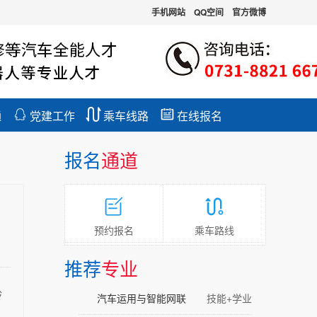
手机网站
QQ空间
官方微博



通
党建工作
乘车线路
在线报名
报名
通道


预约报名
乘车路线
推荐
专业
龄
汽车运用与智能网联
技能+学业