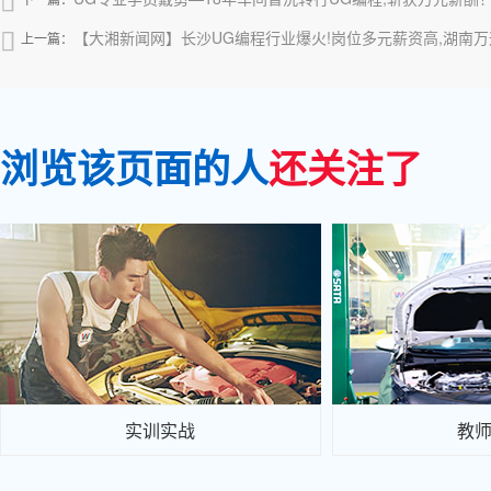

【大湘新闻网】长沙UG编程行业爆火!岗位多元薪资高,湖南

上一篇：
浏览该页面的人
还关注了
实训实战
教