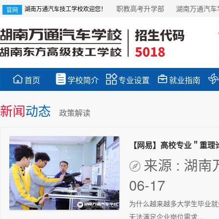
职教高考升学部
湖南万通汽车
湖南万通汽车技工学校欢迎您！
官网





首页
学校简介
专业设置
就业指南
新闻
动态
政策解读
来源 : 湖

06-17
为什么越来越多大学生毕业就
无法满足企业岗位需求...