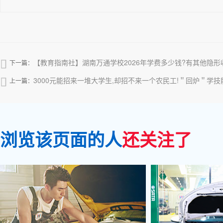
【教育指南社】湖南万通学校2026年学费多少钱?有其他隐形

下一篇：
3000元能招来一堆大学生,却招不来一个农民工!＂回炉＂学技

上一篇：
浏览该页面的人
还关注了