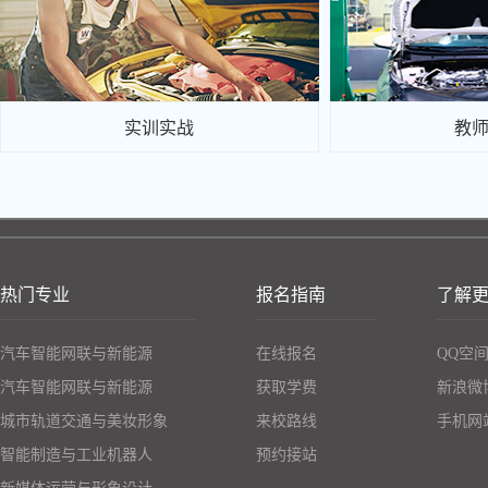
实训实战
教
热门专业
报名指南
了解
汽车智能网联与新能源
在线报名
QQ空
汽车智能网联与新能源
获取学费
新浪微
城市轨道交通与美妆形象
来校路线
手机网
智能制造与工业机器人
预约接站