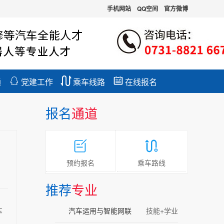
手机网站
QQ空间
官方微博



通
党建工作
乘车线路
在线报名
报名
通道


预约报名
乘车路线
推荐
专业
汽车运用与智能网联
技能+学业
车