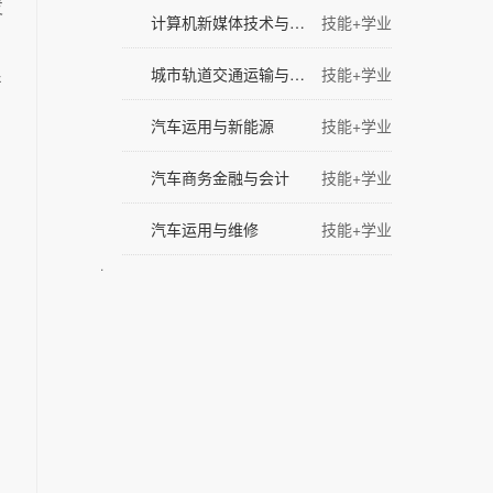
发
计算机新媒体技术与传播
技能+学业
城市轨道交通运输与管理
技能+学业
产
汽车运用与新能源
技能+学业
汽车商务金融与会计
技能+学业
汽车运用与维修
技能+学业
.