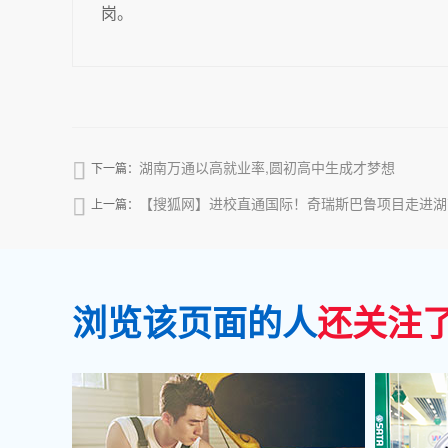
岗。
湖南万通以高就业率,圆初高中生成才梦想

下一篇：
【搜狐网】进校直通国际！奇瑞斯巴鲁项目走进湖

上一篇：
浏览该页面的人
还关注