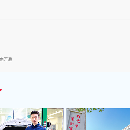
南万通
了