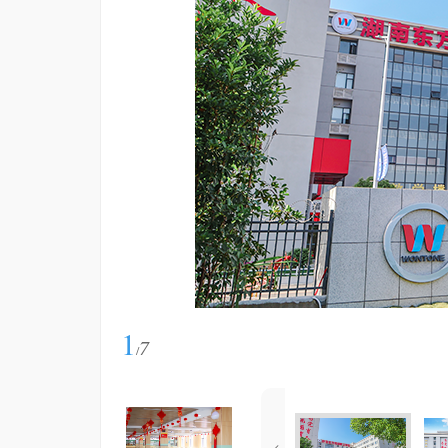
1
7
/