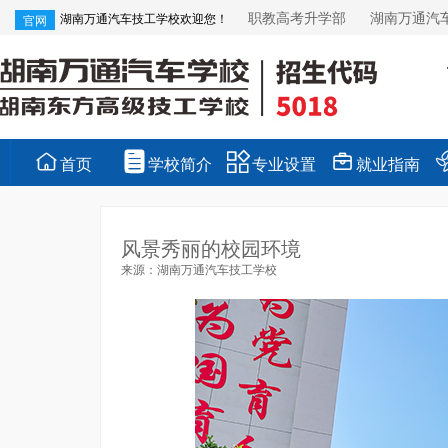
职教高考升学部
湖南万通汽
湖南万通汽车技工学校欢迎您！
官网




首页
学校简介
专业设置
就业指南
风景秀丽的校园环境
来源：湖南万通汽车技工学校